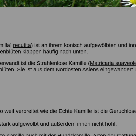
illa]
recutita
) ist an ihrem konisch aufgewölbten und i
enblüten klappen häufig nach unten.
erwandt ist die Strahlenlose Kamille (
Matricaria suaveol
blüten. Sie ist aus dem Nordosten Asiens eingewandert 
eit verbreitet wie die Echte Kamille ist die Geruchlose
r stark aufgewölbt und außerdem innen nicht hohl.
te Kamille auch mit der Hundskamille, Arten der Gattun